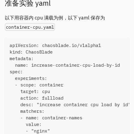
准备实验 yaml
以下用容器内 cpu 满载为例，以下 yaml 保存为
container-cpu.yaml
apiVersion: chaosblade.io/v1alpha1
kind: ChaosBlade
metadata:
  name: increase-container-cpu-load-by-id
spec:
  experiments:
  - scope: container
    target: cpu
    action: fullload
    desc: "increase container cpu load by id"
    matchers:
    - name: container-names
      value:
      - "nginx"