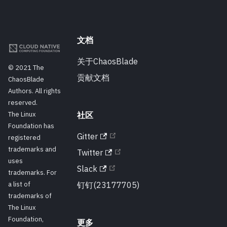
文档
关于ChaosBlade
© 2021 The
贡献文档
ChaosBlade
Authors. All rights
reserved.
The Linux
社区
Foundation has
Gitter
registered
trademarks and
Twitter
uses
Slack
trademarks. For
a list of
钉钉(23177705)
trademarks of
The Linux
Foundation,
更多