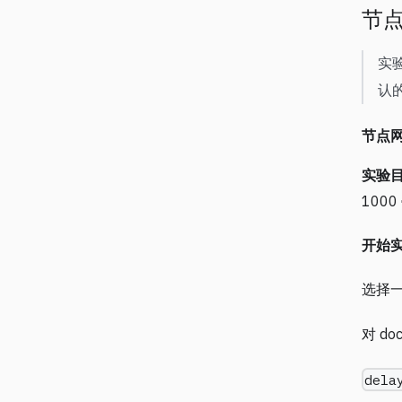
节
实验
认
节点
实验
100
开始
选择
对 do
dela