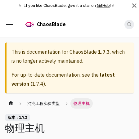
⭐️ If you like ChaosBlade, give it a star on
GitHub
! ⭐️
ChaosBlade
This is documentation for
ChaosBlade
1.7.3
, which
is no longer actively maintained.
For up-to-date documentation, see the
latest
version
(
1.7.4
).
混沌工程实验类型
物理主机
版本：1.7.3
物理主机