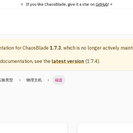
⭐️ If you like ChaosBlade, give it a star on
GitHub
! ⭐️
ntation for
ChaosBlade
1.7.3
, which is no longer actively maint
 documentation, see the
latest version
(
1.7.4
).
实验类型
物理主机
磁盘