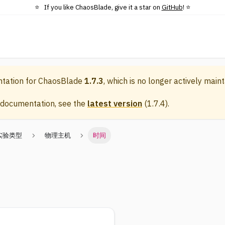
⭐️ If you like ChaosBlade, give it a star on
GitHub
! ⭐️
ntation for
ChaosBlade
1.7.3
, which is no longer actively maint
 documentation, see the
latest version
(
1.7.4
).
实验类型
物理主机
时间